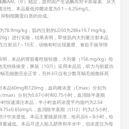
酶AAC（6’）稳定，故对因产生该酶而对卡那霉素、庆大
。本品最低抑菌浓度为0.1～6.25mg/L。
，抑制细菌蛋白质的合成。
9mg/kg，肌内注射的LD50为286±19.7 mg/kg。
0±20g）进行实验，结果表明，即使肌内大剂量注射本品
；虽在注射后7～10天，动物有时出现萎靡、食欲不振等情
。
，本品的肾脏毒性较轻微，大剂量（156 mg/kg）给
他无特殊病变，豚鼠（10只）应用本品后，听力与前庭功
耳蜗毛细胞完全正常，另外3只仅有少数耳蜗毛细胞坏死
品60mg和120mg，血药峰浓度（Cmax）分别为
，达峰时间（tmax）分别为0.67小时和0.75小时，血消除半衰期
mg/小时恒速滴注本品，半小时血药浓度平均值约为2.54
5±0.65)mg/L，血消除半衰期（t1/2）约为2.5小时。
胆汁中浓度低。本品主要随尿排泄，给药后6～8小时，给
排泄量减低。本品可进入胎儿脐带和羊水中，但浓度仅为母