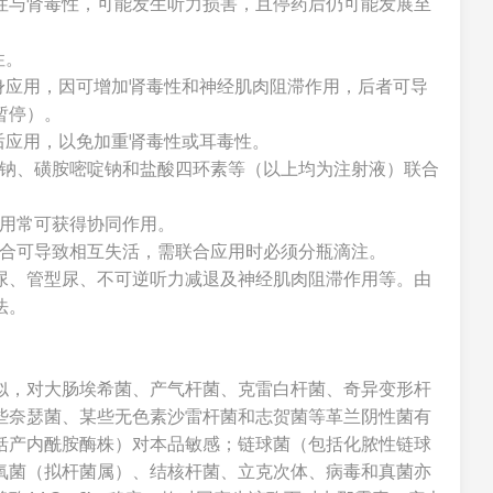
性与肾毒性，可能发生听力损害，且停药后仍可能发展至
性。
身应用，因可增加肾毒性和神经肌肉阻滞作用，后者可导
暂停）。
后应用，以免加重肾毒性或耳毒性。
因钠、磺胺嘧啶钠和盐酸四环素等（以上均为注射液）联合
合用常可获得协同作用。
混合可导致相互失活，需联合应用时必须分瓶滴注。
尿、管型尿、不可逆听力减退及神经肌肉阻滞作用等。由
法。
似，对大肠埃希菌、产气杆菌、克雷白杆菌、奇异变形杆
些奈瑟菌、某些无色素沙雷杆菌和志贺菌等革兰阴性菌有
括产内酰胺酶株）对本品敏感；链球菌（包括化脓性链球
氧菌（拟杆菌属）、结核杆菌、立克次体、病毒和真菌亦