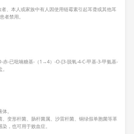
敏者、本人或家族中有人因使用链霉素引起耳聋或其他耳
龄患者禁用。
D-赤-已吡喃糖基-（1→4）-O-[3-脱氧-4-C-甲基-3-甲氨基-
酸盐。
液体。
菌、变形杆菌、肠杆菌属、沙雷杆菌、铜绿假单胞菌等革
感染，也可用于败血症。