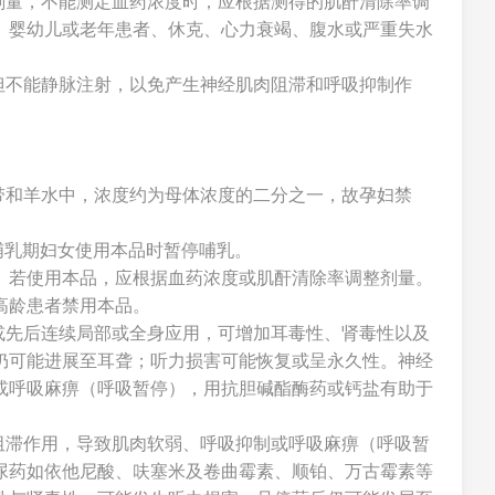
剂量，不能测定血药浓度时，应根据测得的肌酐清除率调
、婴幼儿或老年患者、休克、心力衰竭、腹水或严重失水
但不能静脉注射，以免产生神经肌肉阻滞和呼吸抑制作
。
带和羊水中，浓度约为母体浓度的二分之一，故孕妇禁
故哺乳期妇女使用本品时暂停哺乳。
。若使用本品，应根据血药浓度或肌酐清除率调整剂量。
高龄患者禁用本品。
或先后连续局部或全身应用，可增加耳毒性、肾毒性以及
仍可能进展至耳聋；听力损害可能恢复或呈永久性。神经
或呼吸麻痹（呼吸暂停），用抗胆碱酯酶药或钙盐有助于
阻滞作用，导致肌肉软弱、呼吸抑制或呼吸麻痹（呼吸暂
尿药如依他尼酸、呋塞米及卷曲霉素、顺铂、万古霉素等