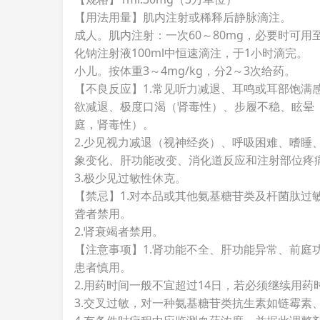
【用法用量】肌内注射或稀释后静脉滴注。
成人。肌内注射：一次60～80mg，必要时可用至
化钠注射液100ml中恒速滴注，于1小时滴完。
小儿。按体重3～4mg/kg，分2～3次给药。
【不良反应】1.常见听力减退、耳鸣或耳部饱满
欲减退、极度口渴（肾毒性）、步履不稳、眩晕
庭，肾毒性）。
2.少见视力减退（视神经炎）、呼吸困难、嗜睡
象变化、肝功能改变、消化道反应和注射部位疼
3.极少见过敏性休克。
【禁忌】1.对本品或其他氨基糖苷类及杆菌肽过
聋者禁用。
2.肾衰竭者禁用。
【注意事项】1.肾功能不全、肝功能异常、前庭
患者慎用。
2.用药时间一般不宜超过14日，若必须继续用
3.交叉过敏，对一种氨基糖苷类抗生素如链霉素