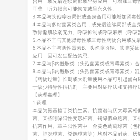
合用，或先后连续局部或全身应用，可增加耳毒
耳聋，听力损害可能恢复或呈永久性。
3.本品与头孢噻吩局部或全身合用可能增加肾毒
4.本品与多粘菌素类合用，或先后连续局部或全
致骨骼肌软弱无力、呼吸抑制或呼吸麻痹（呼吸
5.本品不宜与其他肾毒性或耳毒性药物合用或先
6.本品不宜与两性霉素B、头孢噻吩钠、呋喃妥
应用，因可发生配伍禁忌。
7.本品与β内酰胺类（头孢菌素类或青霉素类）
8.本品与β内酰胺类（头孢菌素类或青霉素类）
【药物过量】长期或大剂量使用本品可引起蛋白
于缺少特异性拮抗剂，主要用对症疗法和支持疗
【药理毒理】
1.药理
本品为氨基糖苷类抗生素。抗菌谱与庆大霉素相
菌、某些吲哚阳性变形杆菌、铜绿假单胞菌、某
抗菌作用。革兰阳性菌中，金黄色葡萄球菌（包
菌、肺炎球菌、粪链球菌等）均对本品耐药。厌