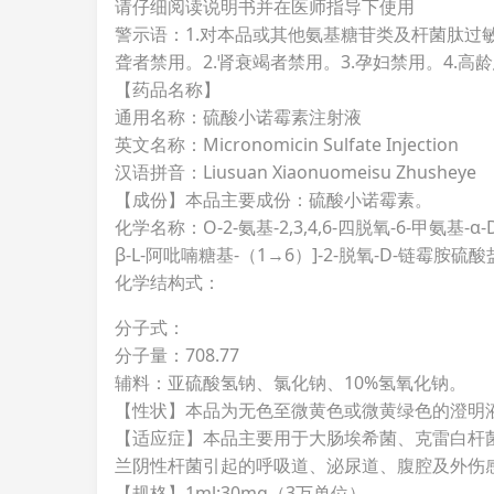
请仔细阅读说明书并在医师指导下使用
警示语：1.对本品或其他氨基糖苷类及杆菌肽过
聋者禁用。2.肾衰竭者禁用。3.孕妇禁用。4.高
【药品名称】
通用名称：硫酸小诺霉素注射液
英文名称：Micronomicin Sulfate Injection
汉语拼音：Liusuan Xiaonuomeisu Zhusheye
【成份】本品主要成份：硫酸小诺霉素。
化学名称：O-2-氨基-2,3,4,6-四脱氧-6-甲氨基-α-
β-L-阿吡喃糖基-（1→6）]-2-脱氧-D-链霉胺硫
化学结构式：
分子式：
分子量：708.77
辅料：亚硫酸氢钠、氯化钠、10%氢氧化钠。
【性状】本品为无色至微黄色或微黄绿色的澄明
【适应症】本品主要用于大肠埃希菌、克雷白杆
兰阴性杆菌引起的呼吸道、泌尿道、腹腔及外伤
【规格】1ml:30mg（3万单位）