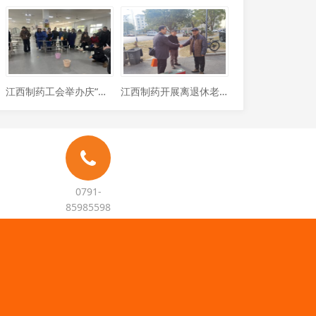
江西制药工会举办庆“三八”乒乓球定点投掷比赛
江西制药开展离退休老干部、军转干部 走访慰问活动
0791-
85985598