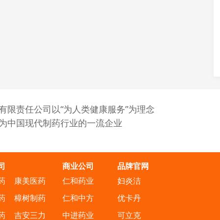
有限责任公司以“为人类健康服务”为理念
为中国现代制药行业的一流企业
司
商业公司
品牌官网
药
康美医药
仁和药业
妇炎洁
药
樟树制药
仁和中方
优卡丹
药
吉安三力
中进药业
可立克