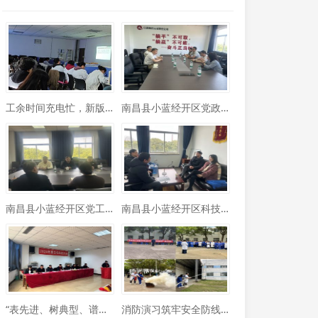
工余时间充电忙，新版药典学习热
南昌县小蓝经开区党政办主任周来华一行领导莅临江西制药走访调研
南昌县小蓝经开区党工委委员、管委会副主任吴志强一行领导莅临江西制药 考察调研
南昌县小蓝经开区科技创新服务中心赴江西制药宣导惠企政策
“表先进、树典型、谱新篇”丨江西制药、江制医药2024年度总结表彰大会圆满举行
消防演习筑牢安全防线 救援培训增添生命保障